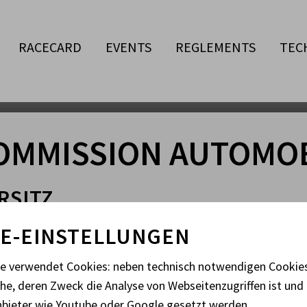
RACECARD
EVENTS
REGLEMENTS
TEC
AMF ORGANISATION
OMMISSION AUTOMOB
RSITZ
d FISCHER
E-EINSTELLUNGEN
RSITZ STV.
te verwendet Cookies: neben technisch notwendigen Cooki
che, deren Zweck die Analyse von Webseitenzugriffen ist und 
Günther FRÜHWIRTH
nbieter wie Youtube oder Google gesetzt werden.