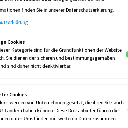
mationen finden Sie in unserer Datenschutzerklärung.
TGLIED
hutzerklärung
t BREITFELDER
artin DALL
Wolfgang Erwin Huber
ge Cookies
s Huber
ieser Kategorie sind für die Grundfunktionen der Website
d FELDHOFER (ARBÖ Team Steyr)
ich. Sie dienen der sicheren und bestimmungsgemäßen
Nothdurfter (MSC Kitzbühel)
nd sind daher nicht deaktivierbar.
 Pintarich (ÖAMTC ZV MSC ENZIAN)
tian ROSNER (ÖAMTC ZV Polizeimotorsport Wien)
 Fischer (PSV-Linz Motorsport)
eter Cookies
 Kaltenegger (RDS-Kaltenegger GmbH)
kies werden von Unternehmen gesetzt, die ihren Sitz auch
tian PETRAKOVITS (RX Motorsport Club)
EU-Ländern haben können. Diese Drittanbieter führen die
ionen unter Umständen mit weiteren Daten zusammen.
TGLIED - FAHRERVERTRETER