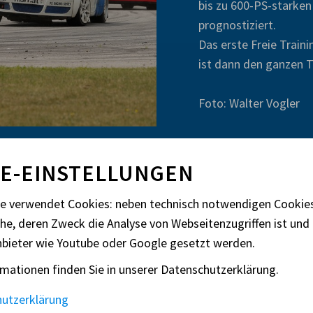
bis zu 600-PS-starken
prognostiziert.
Das erste Freie Trai
ist dann den ganzen 
Foto: Walter Vogler
E-EINSTELLUNGEN
te verwendet Cookies: neben technisch notwendigen Cooki
che, deren Zweck die Analyse von Webseitenzugriffen ist und 
nbieter wie Youtube oder Google gesetzt werden.
mationen finden Sie in unserer Datenschutzerklärung.
in the Team
Veranstalterberei
hutzerklärung