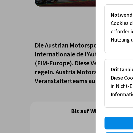
Notwendi
Cookies d
AU
erforderl
Nutzung u
Die Austrian Motorsport Federation
Internationale de l’Automobile) u
(FIM-Europe). Diese Verbände berec
Drittanbi
regeln. Austria Motorsport fungier
Diese Coo
Veranstalterteams auf nationaler u
in Nicht-
Informat
Bis auf Widerruf ist di