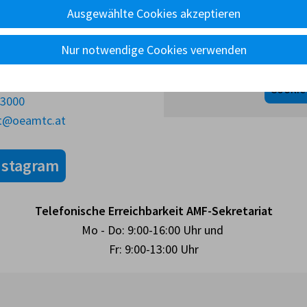
Ausgewählte Cookies akzeptieren
Sie haben Cookies de
ation / ÖAMTC
aktiviert. Der Inhalt wir
9
Nur notwendige Cookies verwenden
den Cooki
Cookie
33000
rt@oeamtc.at
nstagram
Telefonische Erreichbarkeit AMF-Sekretariat
Mo - Do: 9:00-16:00 Uhr und
Fr: 9:00-13:00 Uhr