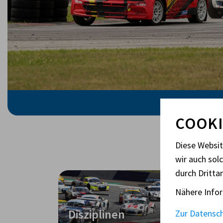
COOKI
Diese Websi
wir auch sol
durch Dritta
Nähere Infor
Disziplinen
Jo
Zur Datensc