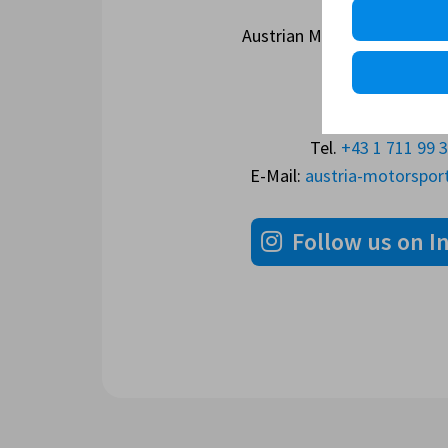
ADRESSE
Austrian Motorsport Feder
Baumgasse 12
A-1030 Wien
Tel.
+43 1 711 99 
E-Mail:
austria-motorspo
Follow us on I