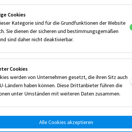
ge Cookies
ieser Kategorie sind für die Grundfunktionen der Website
STRIAN MOTORSPORT FEDERAT
ich. Sie dienen der sicheren und bestimmungsgemäßen
nd sind daher nicht deaktivierbar.
 (AMF), ist die österreichische Vertretung in d
nd FIM (Fédération Internationale de Motocycli
htigen die AMF den Automobil-, Kart- und Motorr
eter Cookies
t damit als Österreichs Motorsportinteressensv
kies werden von Unternehmen gesetzt, die ihren Sitz auch
nd internationaler Ebene.
EU-Ländern haben können. Diese Drittanbieter führen die
ionen unter Umständen mit weiteren Daten zusammen.
e persönliche Lizenzabholung nur nach telefonisch
Alle Cookies akzeptieren