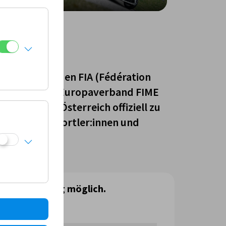
ION
en Weltverbänden FIA (Fédération
sme), sowie im Europaverband FIME
adsport in Österreich offiziell zu
erband für Sportler:innen und
er Vereinbarung möglich.