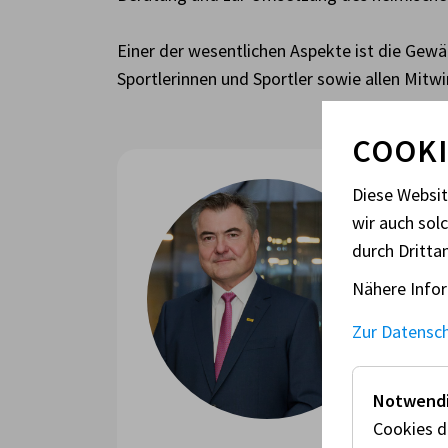
Einer der wesentlichen Aspekte ist die Gewä
Sportlerinnen und Sportler sowie allen Mi
COOKI
Ma
Diese Websi
wir auch sol
Die
durch Dritta
der 
Nähere Infor
inte
sich
Zur Datensc
Fah
Moto
Notwendi
Moto
Cookies d