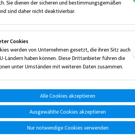
ich. Sie dienen der sicheren und bestimmungsgemäßen
nd sind daher nicht deaktivierbar.
eter Cookies
kies werden von Unternehmen gesetzt, die ihren Sitz auch
EU-Ländern haben können. Diese Drittanbieter führen die
ionen unter Umständen mit weiteren Daten zusammen.
Alle Cookies akzeptieren
Austria Motorsport goes
Ausgewählte Cookies akzeptieren
Formula 1
Nur notwendige Cookies verwenden
320.000 Besucher verfolgten live den