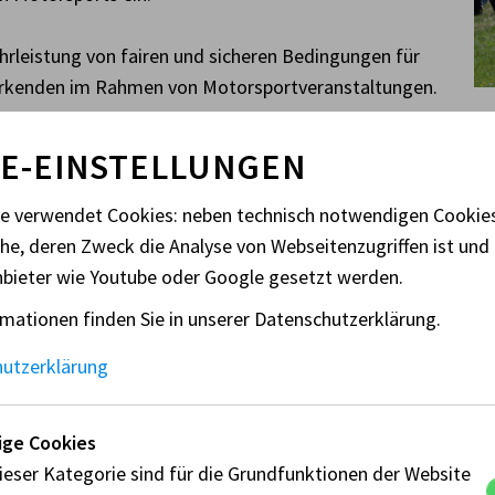
hrleistung von fairen und sicheren Bedingungen für
twirkenden im Rahmen von Motorsportveranstaltungen.
E-EINSTELLUNGEN
rkus Ludvik, AMF Präsident
te verwendet Cookies: neben technisch notwendigen Cooki
che, deren Zweck die Analyse von Webseitenzugriffen ist und 
 AMF ist unter anderem für die Umsetzung und Überwachung
nbieter wie Youtube oder Google gesetzt werden.
internationalen Vorschriften und für die Vergabe von Fahrerli
mationen finden Sie in unserer Datenschutzerklärung.
rnationale FIA- und FIM-Lizenzen für ihre nationalen Lizen
 um Veranstalterinnen und die Sicherheit von Rennstrecken,
hutzerklärung
rzeugdokumente für den Einsatz im nationalen und internati
rsport in Österreich, koordiniert den Motorsportkalender, 
ge Cookies
rsportdisziplinen, Ausbildung und Einsätze von Offiziellen 
ieser Kategorie sind für die Grundfunktionen der Website