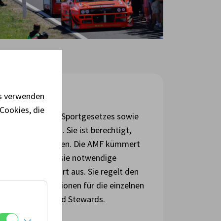
es verwenden
Cookies, die
 des Nationalen Sportgesetzes sowie
zenzen zuständig. Sie ist berechtigt,
znehmer auszustellen. Die AMF kümmert
 außerdem stellt sie notwendige
onalen Motorsport aus. Sie regelt den
die Fachkommissionen für die einzelnen
wie Scrutineers und Stewards.