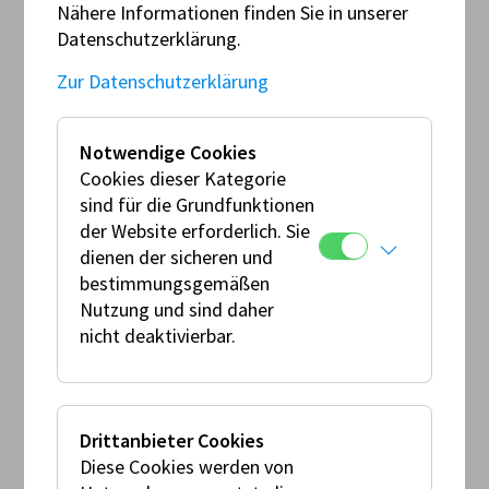
Austrian Motorsport Federation AMF/ÖAMTC
Nähere Informationen finden Sie in unserer
Baumgasse 129, 1030 Wien
Datenschutzerklärung.
Tel. +43 (0)1 711 99 33000 austria-
motorsport@oeamtc.at
Zur Datenschutzerklärung
www.austria-motorsport.at
Notwendige Cookies
FIA
Cookies dieser Kategorie
FIA Press release
sind für die Grundfunktionen
der Website erforderlich. Sie
FIA Karting
dienen der sicheren und
FIA Karting Press release
bestimmungsgemäßen
Nutzung und sind daher
FIM
nicht deaktivierbar.
FIM Press release
FIM Europe
FIM Europe Press release
Drittanbieter Cookies
Diese Cookies werden von