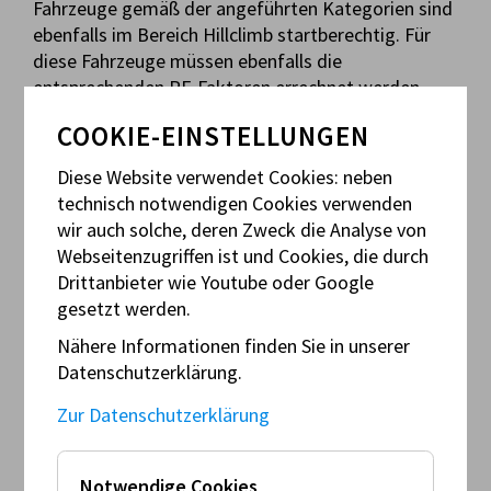
Fahrzeuge gemäß der angeführten Kategorien sind
ebenfalls im Bereich Hillclimb startberechtig. Für
diese Fahrzeuge müssen ebenfalls die
entsprechenden PF-Faktoren errechnet werden.
COOKIE-EINSTELLUNGEN
Allgemeine Technische Bestimmungen der AMF
Diese Website verwendet Cookies: neben
Reglement - H/A, H/N, R3/H und H-AMF
technisch notwendigen Cookies verwenden
Reglement - E1-AMF
wir auch solche, deren Zweck die Analyse von
Webseitenzugriffen ist und Cookies, die durch
Drittanbieter wie Youtube oder Google
gesetzt werden.
Nähere Informationen finden Sie in unserer
Datenschutzerklärung.
Zur Datenschutzerklärung
Fahrerausrüstung
Notwendige Cookies