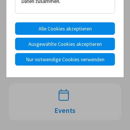
Daten zusammen.
Homologationen
Alle Cookies akzeptieren
Ausgewählte Cookies akzeptieren
Fahrervertreter - Bergrallye
In dieser Disziplin steht im Zeitraum 2026/27
Nur notwendige Cookies verwenden
leider kein(e) Fahrervertreter:in zur Verfügung.
Events