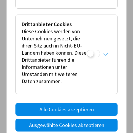
AMF - SCRUTINEERS ASPIRANT
Hameedullah ALKOZAI
Drittanbieter Cookies
Josef BARTH
Diese Cookies werden von
Maximillian BAUER
Unternehmen gesetzt, die
Alfred BRAUN
ihren Sitz auch in Nicht-EU-
Lennart BUCHHALT
Ländern haben können. Diese
Philipp DESCHLER
Drittanbieter führen die
Alina-Magdalena DIEM
Informationen unter
Ing. Erich Diestinger
Umständen mit weiteren
Mario jun. EGARTNER
Daten zusammen.
Patrick EHRNHOEFER
Tobias ENGLMAYR
Dominik FRITZ
Josef GARBER
Alle Cookies akzeptieren
Alois GRASMUGG
Fabio GRIESBACHER
Ausgewählte Cookies akzeptieren
Renè GÜTL