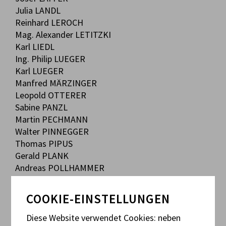
Julia LANDL
Reinhard LEROCH
Mag. Alexander LETITZKI
Karl LIEDL
Ing. Philip LUEGER
Karl LUEGER
Manfred MÄRZINGER
Leopold OTTERER
Sabine PANZL
Martin PECHMANN
Walter PINNEGGER
Thomas PIPUS
Gerald PLANK
Andreas POLLHAMMER
Robert RIEGER
Ralph RITZBERGER
COOKIE-EINSTELLUNGEN
Bettina ROPIN
Horst RUSS
Diese Website verwendet Cookies: neben