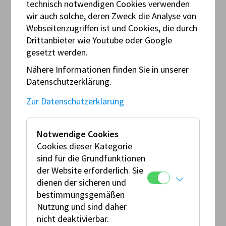
Christoph RYDA
technisch notwendigen Cookies verwenden
Ing. Franz SCHULZ
wir auch solche, deren Zweck die Analyse von
Klaus Schwingshandl
Webseitenzugriffen ist und Cookies, die durch
Dipl.-Ing.(FH) Christian SINGER
Drittanbieter wie Youtube oder Google
Kevin STANCULOVIC
gesetzt werden.
Gerald STANGL
Nähere Informationen finden Sie in unserer
Bernhard Stüber
Datenschutzerklärung.
Ing. Thomas SUCHÝ
Martin SZTACHOVICS-TOMASINI
Zur Datenschutzerklärung
Stephan TAKATS
Daniel TEMPER
Notwendige Cookies
DI Christoph TITZ
Cookies dieser Kategorie
Herbert WALCH
sind für die Grundfunktionen
Herbert WALZEL
der Website erforderlich. Sie
Rene WEBER
dienen der sicheren und
Harald WEICHSELBAUM
bestimmungsgemäßen
Wolfgang WOHLSCHLÄGER
Nutzung und sind daher
Günther WOLF
nicht deaktivierbar.
Jacqueline WOLF