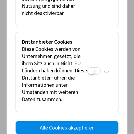
Lizenz gespeichert, darüber hinaus werden diese
Nutzung und sind daher
unbedingt notwendigen Daten aufgrund der
nicht deaktivierbar.
anwendbaren gesetzlichen Bestimmungen bzw
Aufbewahrungspflichten (UGB, ABGB etc) nach
Ende der Lizenz gespeichert. Im Lizenzprogramm
der AMF werden die genannten Daten bzw
Drittanbieter Cookies
Datensätze zum Zwecke der Dokumentation der
Diese Cookies werden von
Lizenzkategorie archiviert.
Unternehmen gesetzt, die
ihren Sitz auch in Nicht-EU-
Ich nehme weiters zur Kenntnis, dass ich gegenüber
Ländern haben können. Diese
dem ÖAMTC in seiner Funktion als AMF, ein Recht
Drittanbieter führen die
auf Auskunft über die mich betreffenden
Informationen unter
personenbezogenen Daten, auf Berichtigung,
Umständen mit weiteren
Löschung, Einschränkung der Verarbeitung,
Daten zusammen.
Widerspruch gegen die Verarbeitung sowie auf
Datenübertragbarkeit und jederzeitigen Widerruf
einer Einwilligung habe. Darüber hinaus habe ich
jederzeit das Recht, hinsichtlich der Verarbeitung
Alle Cookies akzeptieren
meiner personenbezogenen Daten Beschwerde bei