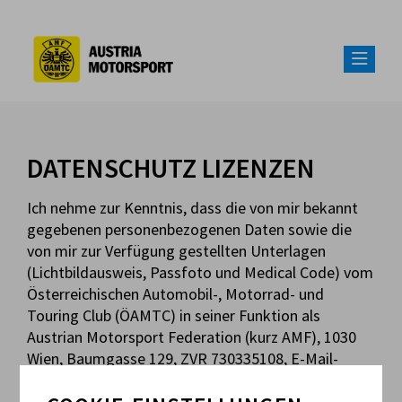
DATENSCHUTZ LIZENZEN
Ich nehme zur Kenntnis, dass die von mir bekannt
gegebenen personenbezogenen Daten sowie die
von mir zur Verfügung gestellten Unterlagen
(Lichtbildausweis, Passfoto und Medical Code) vom
Österreichischen Automobil-, Motorrad- und
Touring Club (ÖAMTC) in seiner Funktion als
Austrian Motorsport Federation (kurz AMF), 1030
Wien, Baumgasse 129, ZVR 730335108, E-Mail-
Adresse austria-motorsport@oeamtc.at, zu den
Zwecken der Lizenzausstellung und Verrechnung