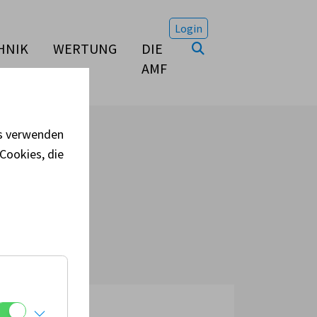
Login
HNIK
WERTUNG
DIE
AMF
es verwenden
Cookies, die
t