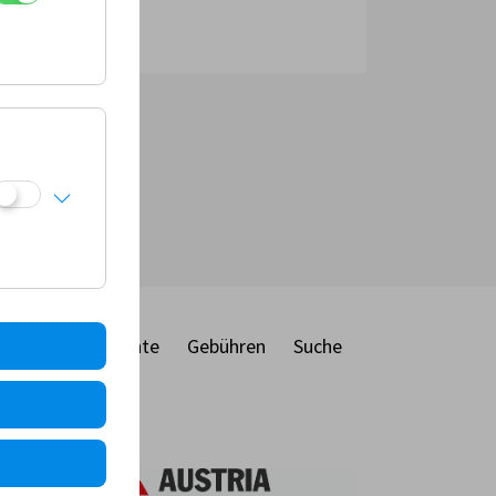
genehmigt
ber
Dokumente
Gebühren
Suche
ie
MF