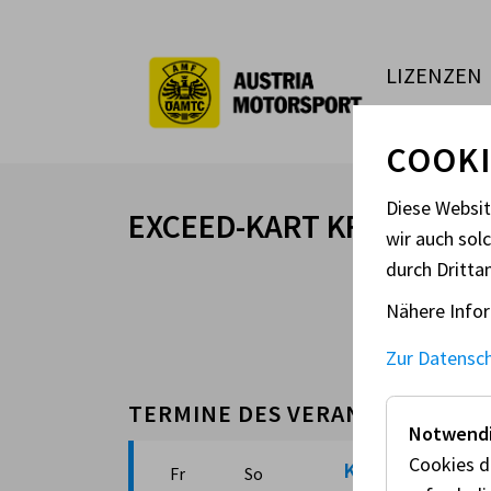
LIZENZEN
COOKI
Diese Websi
EXCEED-KART KFT.
wir auch sol
durch Dritta
Nähere Infor
Zur Datensc
TERMINE DES VERANSTALTERS 2
Notwendi
Cookies d
Karting, INVIT
Fr
So