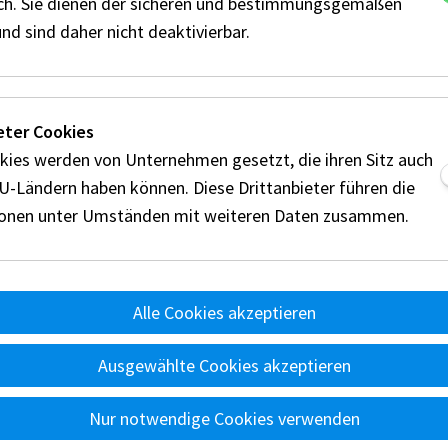
ich. Sie dienen der sicheren und bestimmungsgemäßen
Veranstaltung ist MNASZ 
Niederösterreich
nd sind daher nicht deaktivierbar.
eter Cookies
kies werden von Unternehmen gesetzt, die ihren Sitz auch
EU-Ländern haben können. Diese Drittanbieter führen die
ionen unter Umständen mit weiteren Daten zusammen.
nts
Reglement
Alle Cookies akzeptieren
Disziplinen
Technik
Wertung
Ü
d
Ausgewählte Cookies akzeptieren
A
Nur notwendige Cookies verwenden