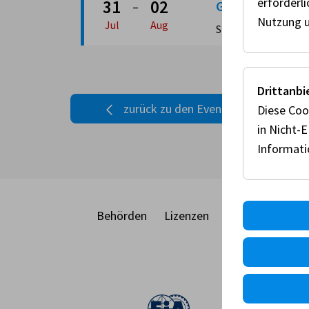
erforderl
31
02
GOKART RACE
–
Nutzung u
Jul
Aug
Speedworld
Drittanbi
zurück zu den Events
Diese Coo
in Nicht-
Informat
Behörden
Lizenzen
Racecard
Eve