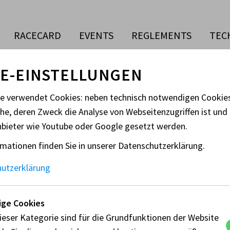
RACECARD
EVENTS
REGLEMENTS
TEC
E-EINSTELLUNGEN
te verwendet Cookies: neben technisch notwendigen Cooki
che, deren Zweck die Analyse von Webseitenzugriffen ist und 
nbieter wie Youtube oder Google gesetzt werden.
office@speedworld-kart.a
mationen finden Sie in unserer Datenschutzerklärung.
https://rmc-ce.com/
hutzerklärung
026
ge Cookies
ieser Kategorie sind für die Grundfunktionen der Website
ATIONAL
AT