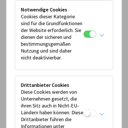
TERMINE DES VERANSTALTERS 2026
Notwendige Cookies
Cookies dieser Kategorie
Fr
So
sind für die Grundfunktionen
04
06
der Website erforderlich. Sie
–
dienen der sicheren und
Sep
Sep
bestimmungsgemäßen
Nutzung und sind daher
Automobil Rennsport,
nicht deaktivierbar.
Motorsportfestival ADAC GT Masters
Salzburgring
Drittanbieter Cookies
AT
Diese Cookies werden von
Salzburg
Unternehmen gesetzt, die
Lauf z. ADAC GT Masters
ihren Sitz auch in Nicht-EU-
Ländern haben können. Diese
DMSB Serie
international
Drittanbieter führen die
Informationen unter