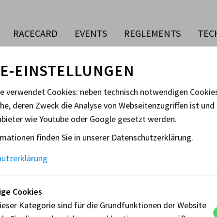
RACECARD
EVENTS
REGLEMENTS
TEC
E-EINSTELLUNGEN
te verwendet Cookies: neben technisch notwendigen Cooki
che, deren Zweck die Analyse von Webseitenzugriffen ist und 
SS
nbieter wie Youtube oder Google gesetzt werden.
mationen finden Sie in unserer Datenschutzerklärung.
FIA CEZ Zone
nationaler Bewerb
hutzerklärung
Veranstaltungsort:
Pr
ge Cookies
Nyirad
La
ieser Kategorie sind für die Grundfunktionen der Website
Ungarn