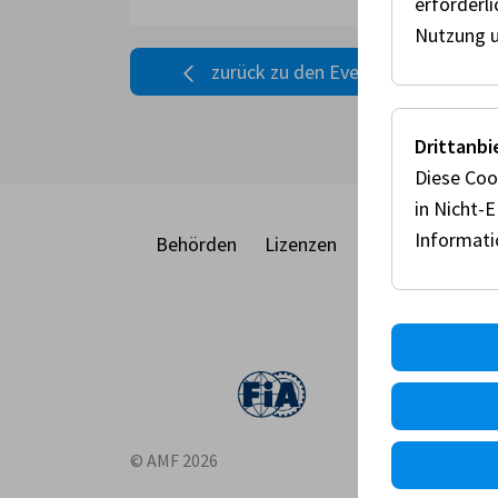
erforderl
Nutzung u
zurück zu den Events
Drittanbi
Diese Coo
in Nicht-
Informat
Behörden
Lizenzen
Racecard
Eve
© AMF 2026
Impressu