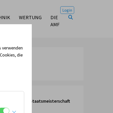
Login
HNIK
WERTUNG
DIE
AMF
es verwenden
Cookies, die
ädikat:
uf z. Autocross Staatsmeisterschaft