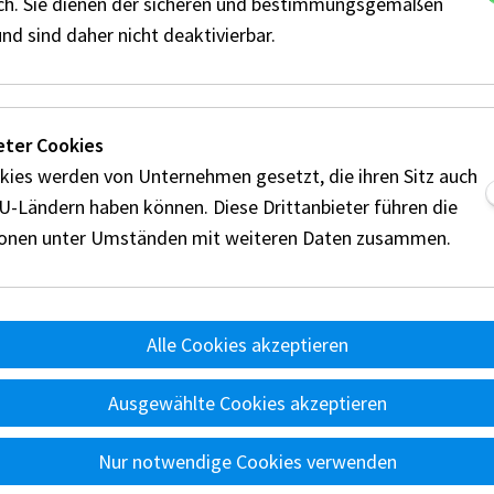
ich. Sie dienen der sicheren und bestimmungsgemäßen
nd sind daher nicht deaktivierbar.
eter Cookies
kies werden von Unternehmen gesetzt, die ihren Sitz auch
EU-Ländern haben können. Diese Drittanbieter führen die
ionen unter Umständen mit weiteren Daten zusammen.
nts
Reglement
Disziplinen
Technik
Wertung
Ü
d
A
Alle Cookies akzeptieren
Ausgewählte Cookies akzeptieren
m
Allgemeine Geschäftsbedingungen
Presse
Datenschutz
Nur notwendige Cookies verwenden