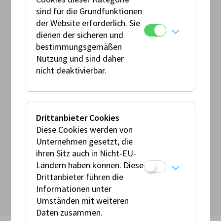
Veranstalter:
sind für die Grundfunktionen
Speedwaycenter Austria
der Website erforderlich. Sie
dienen der sicheren und
Ansprechperson:
bestimmungsgemäßen
Heinrich Schatzer
Nutzung und sind daher
nicht deaktivierbar.
Veranstaltungsort:
Mureck
Österreich
Drittanbieter Cookies
Prädikat:
Diese Cookies werden von
FIM Europe Bewerb
Unternehmen gesetzt, die
ihren Sitz auch in Nicht-EU-
Ländern haben können. Diese
zurück zu den Events
Drittanbieter führen die
Informationen unter
Umständen mit weiteren
Daten zusammen.