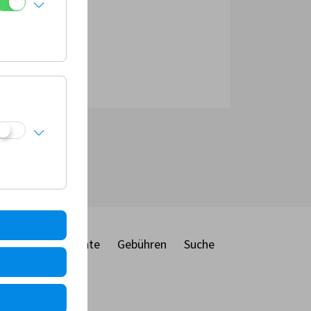
ber
Dokumente
Gebühren
Suche
ie
MF