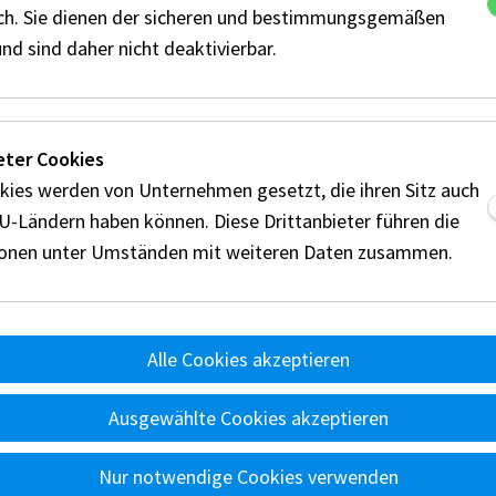
ich. Sie dienen der sicheren und bestimmungsgemäßen
nd sind daher nicht deaktivierbar.
ft
eter Cookies
kies werden von Unternehmen gesetzt, die ihren Sitz auch
EU-Ländern haben können. Diese Drittanbieter führen die
ionen unter Umständen mit weiteren Daten zusammen.
Alle Cookies akzeptieren
nts
Reglement
Disziplinen
Technik
Wertung
Ü
Ausgewählte Cookies akzeptieren
d
A
Nur notwendige Cookies verwenden