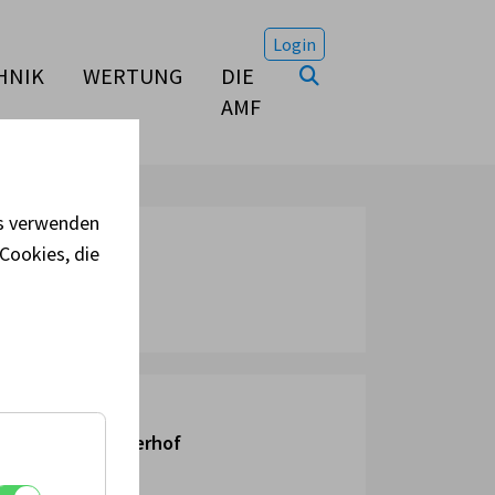
Login
HNIK
WERTUNG
DIE
AMF
es verwenden
Cookies, die
ranstaltungsort:
rassburg, Jakoberhof
terreich