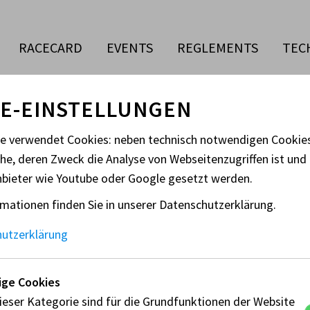
RACECARD
EVENTS
REGLEMENTS
TEC
E-EINSTELLUNGEN
te verwendet Cookies: neben technisch notwendigen Cooki
che, deren Zweck die Analyse von Webseitenzugriffen ist und 
NMN 30/1605)
nbieter wie Youtube oder Google gesetzt werden.
mationen finden Sie in unserer Datenschutzerklärung.
hutzerklärung
Ansprechperson:
Ve
Peter Bachler
St
ge Cookies
Ös
ieser Kategorie sind für die Grundfunktionen der Website