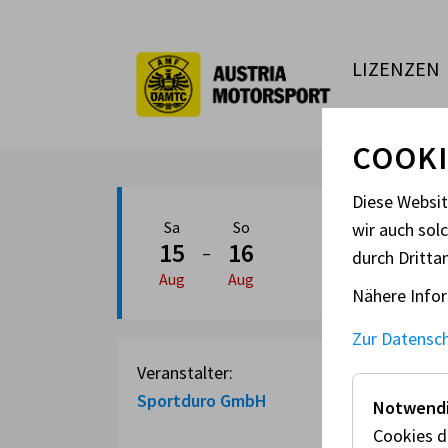
LIZENZEN
COOKI
Diese Websi
Sa
So
wir auch sol
ENDURO (
15
16
–
durch Dritta
Aug
Aug
Nähere Infor
Zur Datensc
Veranstalter:
Sportduro GmbH
Notwendi
Cookies d