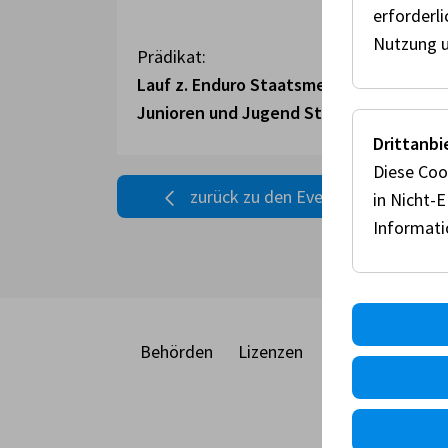
erforderl
Nutzung u
Prädikat:
Lauf z. Enduro Staatsmeisterschaft,
Junioren und Jugend Staatsmeisterscha
Drittanbi
Diese Coo
zurück zu den Events
in Nicht-
Informat
Behörden
Lizenzen
Racecard
Eve