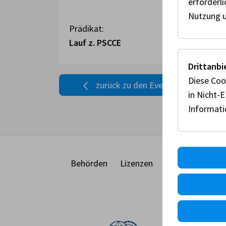
erforderl
Nutzung u
Prädikat:
Lauf z. PSCCE
Drittanbi
Diese Coo
zurück zu den Events
in Nicht-
Informat
Behörden
Lizenzen
Racecard
Eve