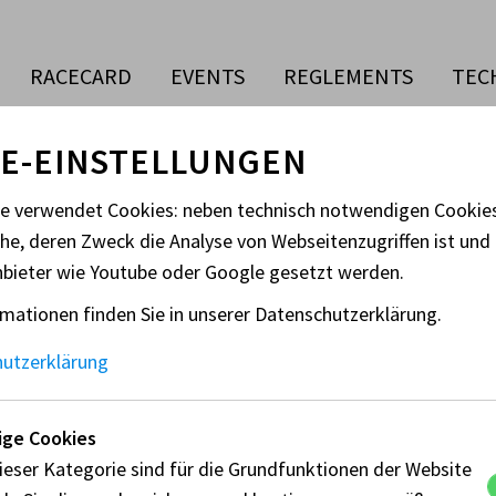
RACECARD
EVENTS
REGLEMENTS
TEC
E-EINSTELLUNGEN
te verwendet Cookies: neben technisch notwendigen Cooki
che, deren Zweck die Analyse von Webseitenzugriffen ist und 
L RENNSPORT, PORSCHE SPRINT 
nbieter wie Youtube oder Google gesetzt werden.
mationen finden Sie in unserer Datenschutzerklärung.
hutzerklärung
Ansprechperson:
Ve
ge Cookies
Martina Langen
Gr
ieser Kategorie sind für die Grundfunktionen der Website
Kr