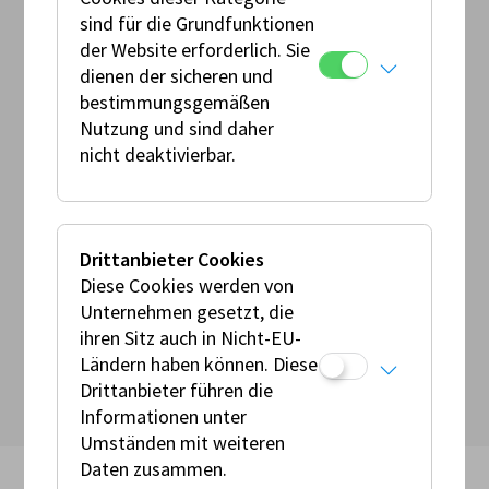
ÖTSV
sind für die Grundfunktionen
der Website erforderlich. Sie
Ansprechperson:
dienen der sicheren und
Andreas Leitner/Erich Diestinger
bestimmungsgemäßen
Nutzung und sind daher
Veranstaltungsort:
nicht deaktivierbar.
Red Bull Ring
Österreich
Prädikat:
Drittanbieter Cookies
AMF RaceCard Bewerb - Trial
Diese Cookies werden von
Unternehmen gesetzt, die
zurück zu den Events
ihren Sitz auch in Nicht-EU-
Ländern haben können. Diese
Drittanbieter führen die
Informationen unter
Umständen mit weiteren
Daten zusammen.