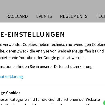
RACECARD
EVENTS
REGLEMENTS
TEC
E-EINSTELLUNGEN
te verwendet Cookies: neben technisch notwendigen Cooki
che, deren Zweck die Analyse von Webseitenzugriffen ist und 
SV-CUP
nbieter wie Youtube oder Google gesetzt werden.
mationen finden Sie in unserer Datenschutzerklärung.
hutzerklärung
Ansprechperson:
Ve
ge Cookies
Erwin Schweinester/Erich Diestinger
Kö
ieser Kategorie sind für die Grundfunktionen der Website
Ös