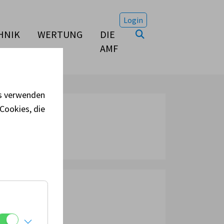
Login
HNIK
WERTUNG
DIE
AMF
es verwenden
Cookies, die
ranstaltungsort:
ssen
terreich