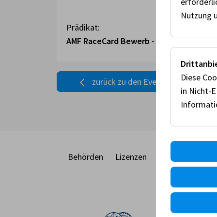
erforderl
Nutzung u
Prädikat:
AMF RaceCard Bewerb - Trial
Drittanbi
Diese Coo
zurück zu den Events
in Nicht-
Informat
Behörden
Lizenzen
Racecard
Eve