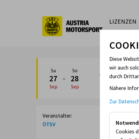
LIZENZEN
COOKI
Diese Websi
wir auch sol
Sa
So
TRIAL ÖT
durch Dritta
27
28
–
Sep
Sep
Nähere Infor
Zur Datensc
Veranstalter:
Notwendi
ÖTSV
Cookies d