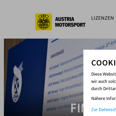
LIZENZEN
COOKI
Diese Websi
wir auch sol
durch Dritta
Nähere Infor
FIM EU
Zur Datensc