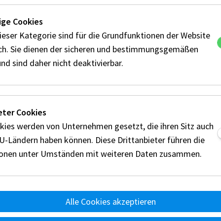
ge Cookies
ieser Kategorie sind für die Grundfunktionen der Website
ich. Sie dienen der sicheren und bestimmungsgemäßen
die 30. Generalversammlung in Warsaw statt. M
nd sind daher nicht deaktivierbar.
ng als Präsident der FIM Europe wiedergewählt
rian Motorsport Federration wurden von dem f
eter Cookies
re Mitgliedschaft geehrt.
kies werden von Unternehmen gesetzt, die ihren Sitz auch
EU-Ländern haben können. Diese Drittanbieter führen die
ionen unter Umständen mit weiteren Daten zusammen.
Alle Cookies akzeptieren