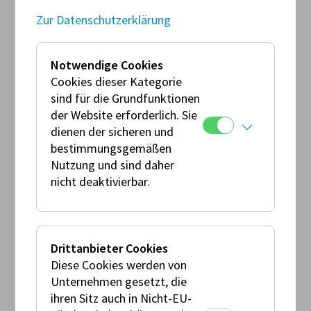
Enduro Nachwuchstalente, diesmal auf den
Zur Datenschutzerklärung
anspruchsvollen Sektionen der legendären
Enduro - Roots of Türnitz. Die jungen
Fahrerinnen und Fahrer konnten auf
Notwendige Cookies
Cookies dieser Kategorie
herausforderndem Gelände an der Technik
sind für die Grundfunktionen
feilen, um ihre Geschicklichkeit am Motorrad
der Website erforderlich. Sie
zu steigern. Begleitet wurden die jungen
dienen der sicheren und
Talente wieder von professionellen
bestimmungsgemäßen
Topfahrern, welche Ihnen mit Rat und Tat
Nutzung und sind daher
zur Seite standen.
nicht deaktivierbar.
Alle Infos zu dem Nachwuchsprogramm
finden Sie unter –
enduro4kids.at
Drittanbieter Cookies
Diese Cookies werden von
Unternehmen gesetzt, die
ihren Sitz auch in Nicht-EU-