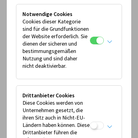
MotoGP Klassen, in der Superbike WM sowie
bei einigen WM Veranstaltungen
Notwendige Cookies
verpflichtend vorgeschrieben.
Cookies dieser Kategorie
Im Rahmen der
FIM Europe
und der
AMF
sind für die Grundfunktionen
der Website erforderlich. Sie
dürfen Sie verwendet werden, sind jedoch
dienen der sicheren und
nicht verpflichtend
.
bestimmungsgemäßen
Nutzung und sind daher
Aktuell gibt es keine einheitliche Prüfnorm,
nicht deaktivierbar.
es dürfen ausschließlich Airbagsysteme
verwendet werden, welche auf der Liste der
FIM angeführt sind.
Kategorie 1 und 2 - Street Racing
Drittanbieter Cookies
Kategorie 3 - Offroad Racing
Diese Cookies werden von
Unternehmen gesetzt, die
Die Liste mit den erlaubten Systemen, finden
ihren Sitz auch in Nicht-EU-
Sie unter nachstehenden Link -
FIM
Ländern haben können. Diese
Drittanbieter führen die
Airbagsysteme