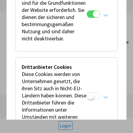
sind für die Grundfunktionen
der Website erforderlich. Sie
dienen der sicheren und
bestimmungsgemäßen
Nutzung und sind daher
nicht deaktivierbar.
© AMF 2026
Impressum
Allgemeine Geschäftsbedingungen
Drittanbieter Cookies
Presse
Datenschutz
Kontakt
Cookies
Diese Cookies werden von
AMF auf Instagram
Unternehmen gesetzt, die
ihren Sitz auch in Nicht-EU-
Ländern haben können. Diese
Drittanbieter führen die
Informationen unter
Umständen mit weiteren
Daten zusammen.
Login