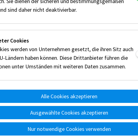
ich. Sie dienen der sicheren und bestimmungsgemäßen
nd sind daher nicht deaktivierbar.
eter Cookies
kies werden von Unternehmen gesetzt, die ihren Sitz auch
EU-Ländern haben können. Diese Drittanbieter führen die
ionen unter Umständen mit weiteren Daten zusammen.
Alle Cookies akzeptieren
nts
Reglement
Disziplinen
Technik
Wertung
Ü
d
Ausgewählte Cookies akzeptieren
A
Nur notwendige Cookies verwenden