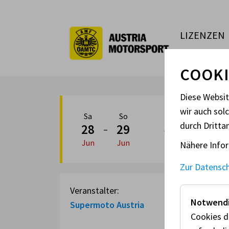
LIZENZEN
COOKI
Diese Websi
wir auch sol
Sa
So
SUPERMOT
durch Dritta
28
29
–
Jun
Jun
Nähere Infor
Zur Datensc
Veranstalter:
Notwendi
Supermoto Austria
Cookies d