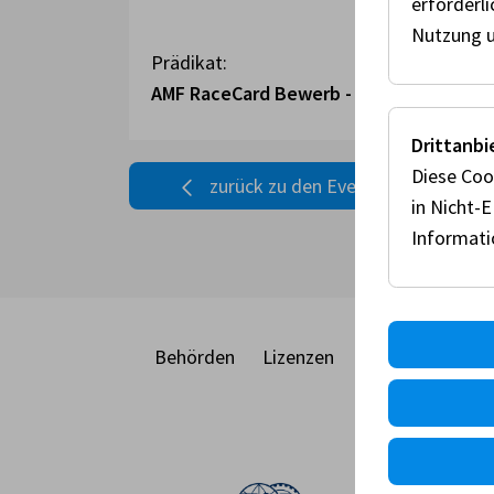
erforderl
Nutzung u
Prädikat:
AMF RaceCard Bewerb - Supermoto
Drittanbi
Diese Coo
zurück zu den Events
in Nicht-
Informat
Behörden
Lizenzen
Racecard
Eve