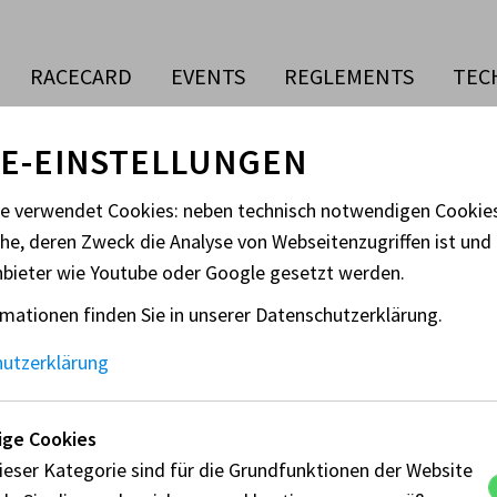
RACECARD
EVENTS
REGLEMENTS
TEC
E-EINSTELLUNGEN
te verwendet Cookies: neben technisch notwendigen Cooki
che, deren Zweck die Analyse von Webseitenzugriffen ist und 
O G-CUP RENNEN 3
nbieter wie Youtube oder Google gesetzt werden.
mationen finden Sie in unserer Datenschutzerklärung.
hutzerklärung
Ansprechperson:
Ve
ge Cookies
Stehrer Renate
PS
ieser Kategorie sind für die Grundfunktionen der Website
Ös