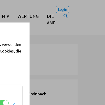
Login
HNIK
WERTUNG
DIE
AMF
es verwenden
Cookies, die
ranstaltungsort:
 Racing Center Greinbach
terreich