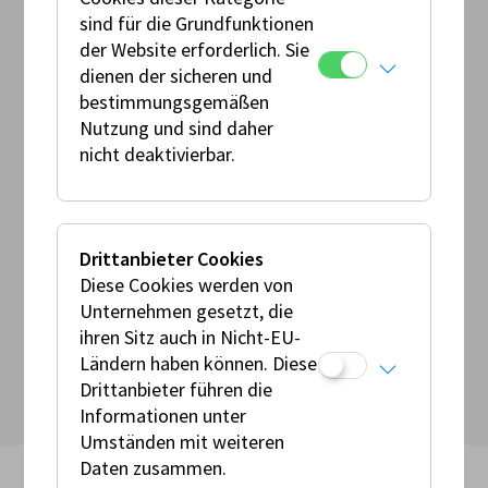
Jud Motorsport
sind für die Grundfunktionen
der Website erforderlich. Sie
Ansprechperson:
dienen der sicheren und
Werner Jud
bestimmungsgemäßen
Nutzung und sind daher
Veranstaltungsort:
nicht deaktivierbar.
Voitsberg-Lobming
Österreich
Prädikat:
Drittanbieter Cookies
Lauf zum Bergrallye Pokal der AMF
Diese Cookies werden von
Unternehmen gesetzt, die
zurück zu den Events
ihren Sitz auch in Nicht-EU-
Ländern haben können. Diese
Drittanbieter führen die
Informationen unter
Umständen mit weiteren
Daten zusammen.